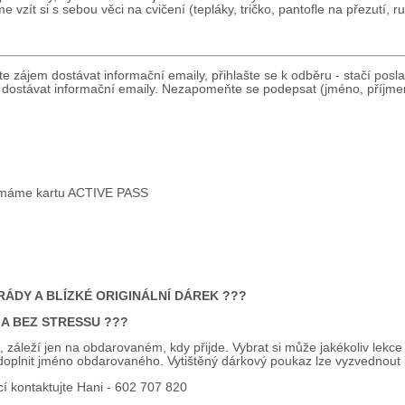
zít si s sebou věci na cvičení (tepláky, tričko, pantofle na přezutí, ruč
e zájem dostávat informační emaily, přihlašte se k odběru - stačí posla
dostávat informační emaily. Nezapomeňte se podepsat (jméno, příjmen
jímáme kartu ACTIVE PASS
ÁDY A BLÍZKÉ ORIGINÁLNÍ DÁREK ???
 A BEZ STRESSU ???
 záleží jen na obdarovaném, kdy přijde. Vybrat si může jakékoliv lekce
doplnit jméno obdarovaného. Vytištěný dárkový poukaz lze vyzvednout 
cí kontaktujte Hani - 602 707 820