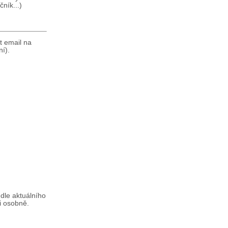
ník...)
t email na
í).
 dle aktuálního
i osobně.