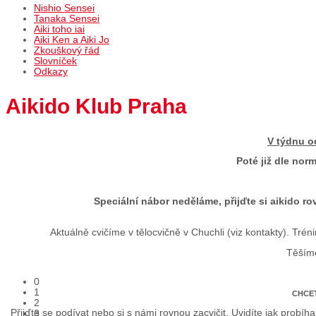
Nishio Sensei
Tanaka Sensei
Aiki toho iai
Aiki Ken a Aiki Jo
Zkouškový řád
Slovníček
Odkazy
Aikido Klub Praha
V týdnu od
Poté již dle nor
Speciální nábor neděláme, přijďte si aikido ro
Aktuálně cvičíme v tělocvičně v Chuchli (viz kontakty). T
Těším
0
1
CHCET
2
Přijďte se podívat nebo si s námi rovnou zacvičit. Uvidíte jak probíh
3