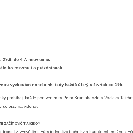
 29.6. do 4.7. necvičíme
.
málního rozvrhu i o prázdninách.
vnou vyzkoušet na trénink, tedy každé úterý a čtvrtek od 19h.
réninky probíhají každé pod vedením Petra Krumphanzla a Václava Teich
e se brzy na viděnou.
E ZAČÍT CVIČIT AIKIDO?
ají tréninky, vysvětlíme vám jednotlivé techniky a budete mít možnost vš