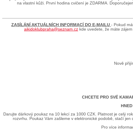
na vlastní kůži. První hodina cvičení je ZDARMA. Doporučejeme v
ZASÍLÁNÍ AKTUÁLNÍCH INFORMACÍ DO E-MAILU
- Pokud mát
aikidoklubpraha@seznam.cz
kde uvedete, že máte zájem 
Nově při
CHCETE PRO SVÉ KAMAR
HNED
Darujte dárkový poukaz na 10 lekcí za 1000 CZK. Platnost je celý rok,
rozvrhu. Poukaz Vám zašleme v elektronické podobě, stačí jen 
Pro více informa