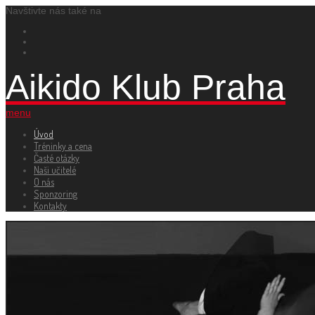
Navštivte nás také na
Aikido Klub Praha
menu
Úvod
Tréninky a cena
Časté otázky
Naši učitelé
O nás
Sponzoring
Kontakty